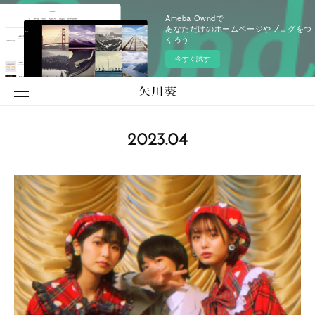
Ameba Owndで
あなただけのホームページやブログをつ
くろう
今すぐ試す
2023
.
04