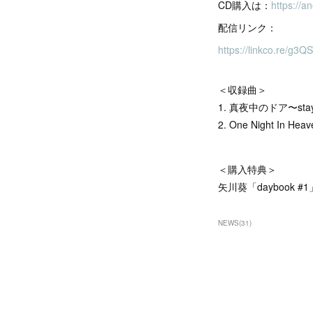
CD購入は：
https://a
配信リンク：
https://linkco.re/g3Q
＜収録曲＞
1. 真夜中のドア〜stay 
2. One Night In
＜購入特典＞
矢川葵「daybook 
NEWS
(
31
)