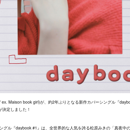
/ ex. Maison book girl)が、約2年ぶりとなる新作カバーシングル『day
が決定しました！
グル『daybook #1』は、全世界的な人気を誇る松原みきの「真夜中のドア〜