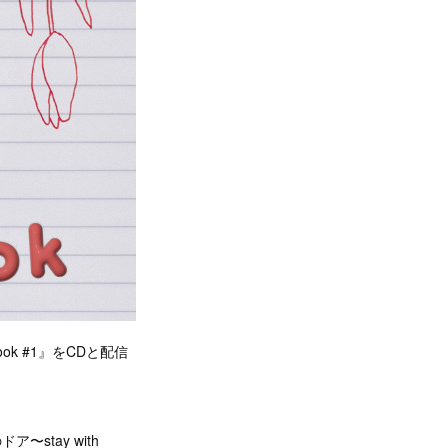
book #1』をCDと配信
stay with