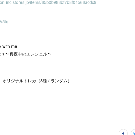
non-inc.stores.jp/items/65b0b983bf7b8f04566acdc9
SV5tq
with me
 Heaven 〜真夜中のエンジェル〜
#1」オリジナルトレカ（3種 / ランダム）