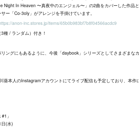
ne Night In Heaven 〜真夜中のエンジェル〜」の2曲をカバーした
サー「Co-3oly」がアレンジを手掛けています。
https://anon-inc.stores.jp/items/65b0b983bf7b8f04566acdc9
3種 / ランダム）付き！
リングにもあるように、今後「daybook」シリーズとしてさまざまな
矢川葵本人のInstagramアカウントにてライブ配信も予定しており、本
 #1」
1日(水)
）