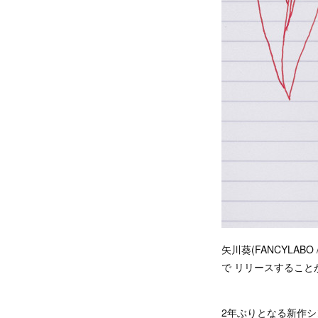
矢川葵(FANCYLABO 
で リリースすること
2年ぶりとなる新作シン