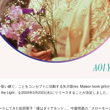
継ぐ」ことをコンセプトに活動する矢川葵(ex. Maison book girl
e the Light」を2022年3月23日(水)にリリースすることが決定しました。
リースしてきた松田聖子「瞳はダイアモンド」、中森明菜の「スローモー