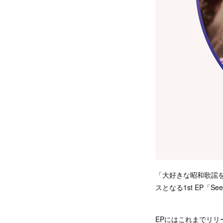
「大好きな昭和歌謡を歌い
スとなる1st EP「Se
EPにはこれまでリ